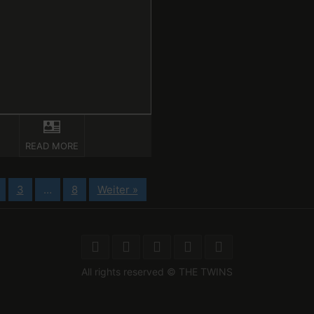
READ MORE
3
…
8
Weiter »
All rights reserved © THE TWINS