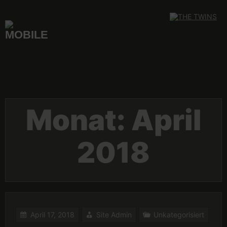
Skip
to
content
Monat:
April
2018
April 17, 2018
Site Admin
Unkategorisiert