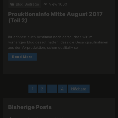
Blog Beiträge
View 1060
Prouktionsinfo Mitte August 2017
(Teil 2)
Ihr erinnert euch bestimmt noch daran, dass wir im
vorherigen Blog gesagt hatten, dass die Gesangsaufnahmen
aus der Vorproduktion, schon qualitativ so
Read More
Seitennummerierung
1
2
…
4
Nächste
der
Beiträge
Bisherige Posts