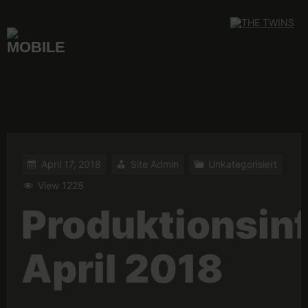
Skip
to
content
April 17, 2018
Site Admin
Unkategorisiert
View 1228
Produktionsin
April 2018