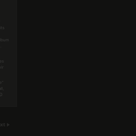
r
its
Album
.
es
ir
e“
ll,
😉
xt