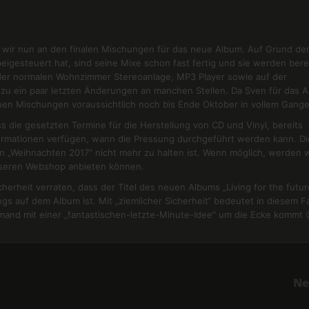
n wir nun an den finalen Mischungen für das neue Album. Auf Grund de
igesteuert hat, sind seine Mixe schon fast fertig und sie werden bere
 der normalen Wohnzimmer Stereoanlage, MP3 Player sowie auf der
 zu ein paar letzten Änderungen an manchen Stellen. Da Sven für das 
nen Mischungen voraussichtlich noch bis Ende Oktober in vollem Gange
s die gesetzten Termine für die Herstellung von CD und Vinyl, bereits
formationen verfügen, wann die Pressung durchgeführt werden kann. Di
n „Weihnachten 2017“ nicht mehr zu halten ist. Wenn möglich, werden w
nseren Webshop anbieten können.
herheit verraten, dass der Titel des neuen Albums „Living for the futur
s auf dem Album ist. Mit „ziemlicher Sicherheit“ bedeutet in diesem Fa
emand mit einer „fantastischen-letzte-Minute-Idee“ um die Ecke kommt 
Ne